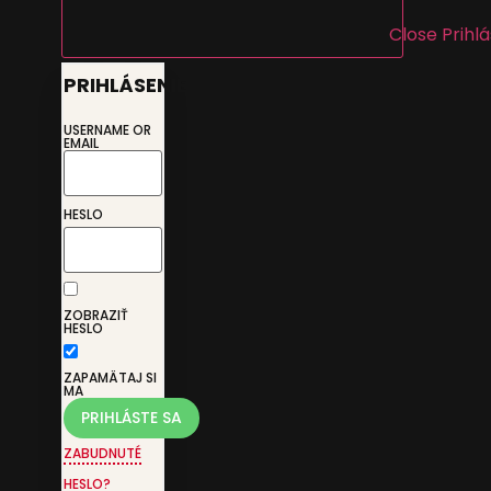
Close Prihl
PRIHLÁSENIE
USERNAME OR
EMAIL
HESLO
ZOBRAZIŤ
HESLO
ZAPAMÄTAJ SI
MA
ZABUDNUTÉ
HESLO?