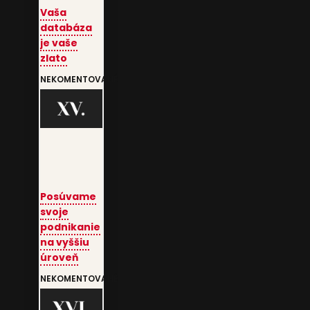
Vaša
databáza
je vaše
zlato
NEKOMENTOVANÉ
Posúvame
svoje
podnikanie
na vyššiu
úroveň
NEKOMENTOVANÉ