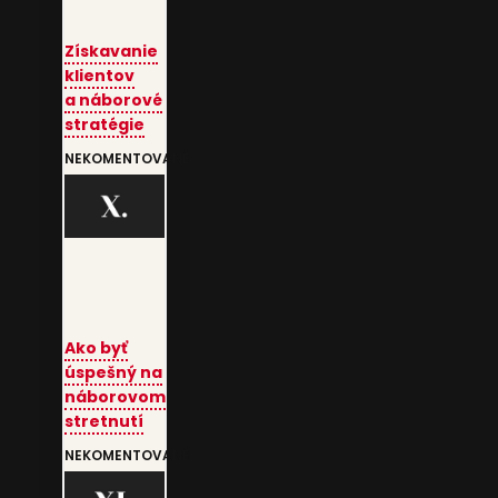
Získavanie
klientov
a náborové
stratégie
NEKOMENTOVANÉ
Ako byť
úspešný na
náborovom
stretnutí
NEKOMENTOVANÉ