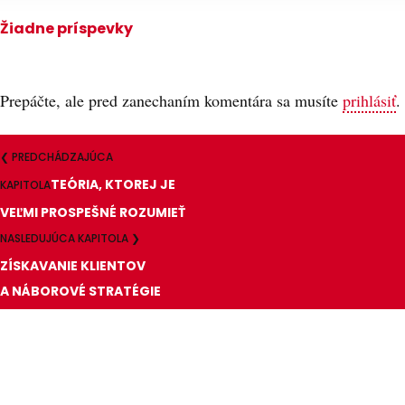
Žiadne príspevky
Prepáčte, ale pred zanechaním komentára sa musíte
prihlásiť
.
❮ PREDCHÁDZAJÚCA
TEÓRIA, KTOREJ JE
KAPITOLA
VEĽMI PROSPEŠNÉ ROZUMIEŤ
NASLEDUJÚCA KAPITOLA ❯
ZÍSKAVANIE KLIENTOV
A NÁBOROVÉ STRATÉGIE