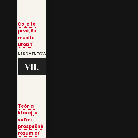
Čo je to
prvé, čo
musíte
urobiť
NEKOMENTOVANÉ
Teória,
ktorej je
veľmi
prospešné
rozumieť