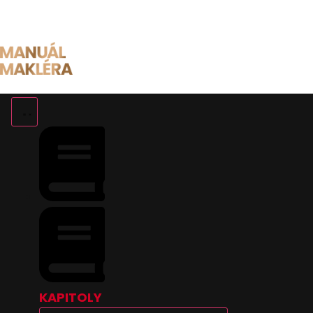
Preskočiť
na
obsah
KAPITOLY