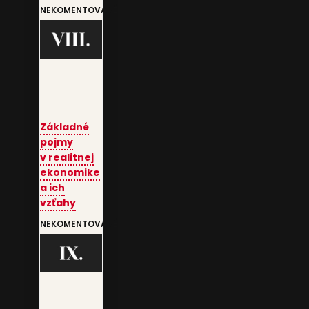
NEKOMENTOVANÉ
Základné
pojmy
v realitnej
ekonomike
a ich
vzťahy
NEKOMENTOVANÉ