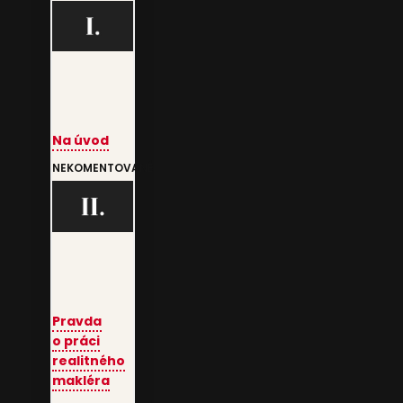
Na úvod
NEKOMENTOVANÉ
Pravda
o práci
realitného
makléra