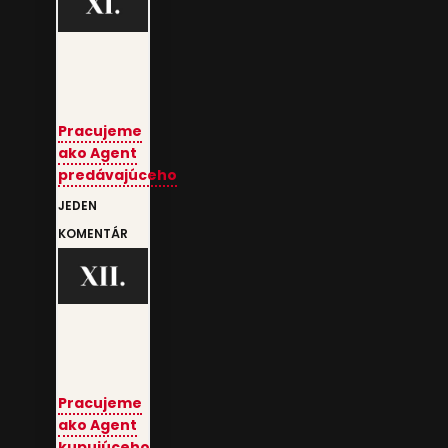
Pracujeme
ako Agent
predávajúceho
JEDEN
KOMENTÁR
Pracujeme
ako Agent
kupujúceho