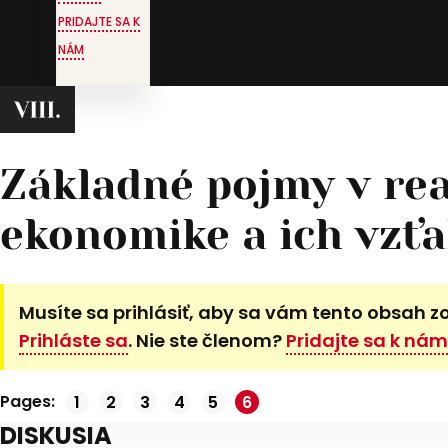
PRIDAJTE SA K
NÁM
Základné pojmy v rea
ekonomike a ich vzť
Musíte sa prihlásiť, aby sa vám tento obsah z
Prihláste sa
. Nie ste členom?
Pridajte sa k nám
Pages:
Stránka
1
Stránka
2
Stránka
3
Stránka
4
Stránka
5
Stránka
6
,
,
,
,
,
DISKUSIA