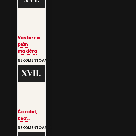
Váš biznis
plán
makléra
NEKOMENTOVANÉ
Čo robiť,
keď…
NEKOMENTOVANÉ