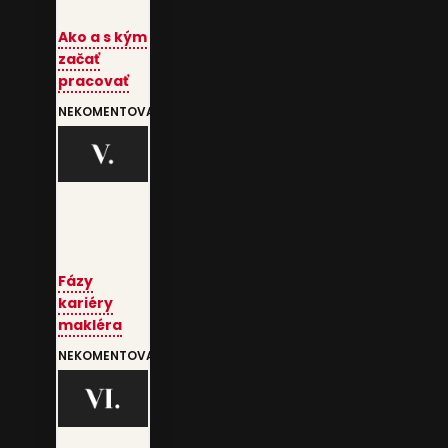
Ako a s kým
začať
pracovať
NEKOMENTOVANÉ
Fázy
kariéry
makléra
NEKOMENTOVANÉ