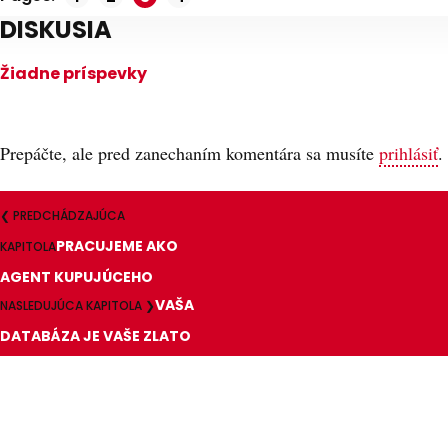
,
,
,
DISKUSIA
Žiadne príspevky
Prepáčte, ale pred zanechaním komentára sa musíte
prihlásiť
.
❮ PREDCHÁDZAJÚCA
PRACUJEME AKO
KAPITOLA
AGENT KUPUJÚCEHO
VAŠA
NASLEDUJÚCA KAPITOLA ❯
DATABÁZA JE VAŠE ZLATO