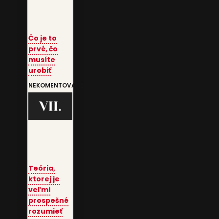
Čo je to
prvé, čo
musíte
urobiť
NEKOMENTOVANÉ
Teória,
ktorej je
veľmi
prospešné
rozumieť