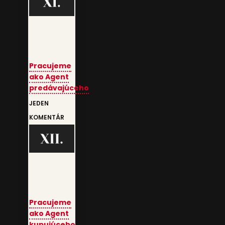
Pracujeme
ako Agent
predávajúceho
JEDEN
KOMENTÁR
Pracujeme
ako Agent
kupujúceho