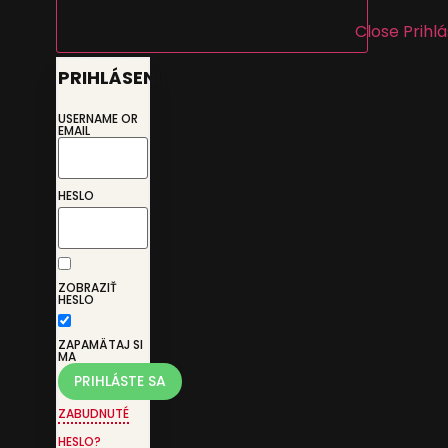
Close Prihl
PRIHLÁSENIE
USERNAME OR
EMAIL
HESLO
ZOBRAZIŤ
HESLO
ZAPAMÄTAJ SI
MA
ZABUDNUTÉ
HESLO?