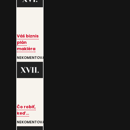
Váš biznis
plán
makléra
NEKOMENTOVANÉ
Čo robiť,
keď…
NEKOMENTOVANÉ