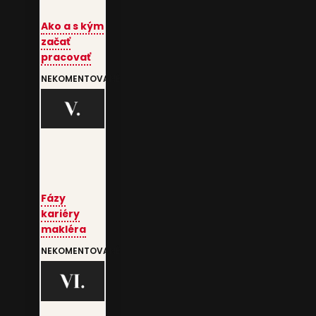
Ako a s kým
začať
pracovať
NEKOMENTOVANÉ
Fázy
kariéry
makléra
NEKOMENTOVANÉ