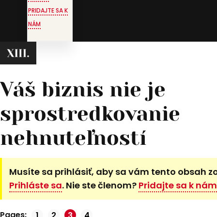
PRIDAJTE SA K
NÁM
Váš biznis nie je
sprostredkovanie
nehnuteľností
Musíte sa prihlásiť, aby sa vám tento obsah z
Prihláste sa
. Nie ste členom?
Pridajte sa k nám
Pages:
Stránka
1
Stránka
2
Stránka
3
Stránka
4