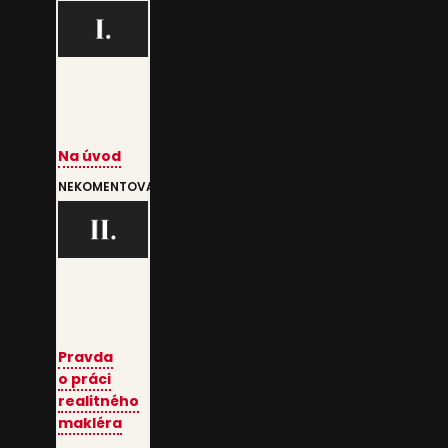
Na úvod
NEKOMENTOVANÉ
Pravda
o práci
realitného
makléra