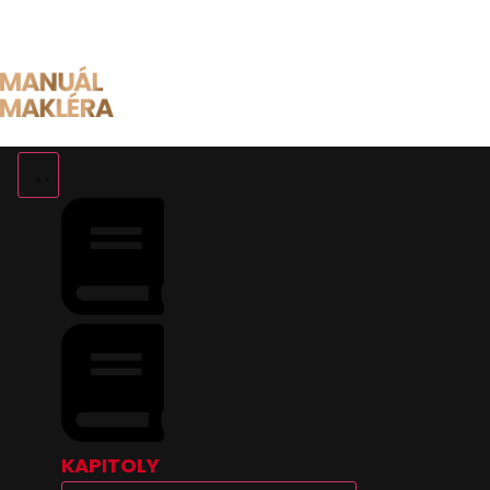
Preskočiť
na
obsah
KAPITOLY