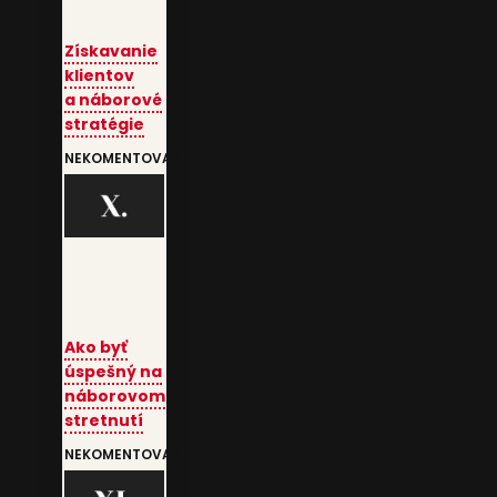
Získavanie
klientov
a náborové
stratégie
NEKOMENTOVANÉ
Ako byť
úspešný na
náborovom
stretnutí
NEKOMENTOVANÉ