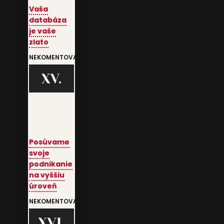
Vaša
databáza
je vaše
zlato
NEKOMENTOVANÉ
Posúvame
svoje
podnikanie
na vyššiu
úroveň
NEKOMENTOVANÉ