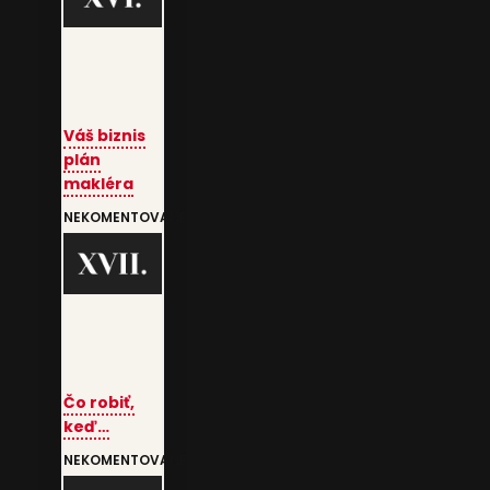
Váš biznis
plán
makléra
NEKOMENTOVANÉ
Čo robiť,
keď…
NEKOMENTOVANÉ