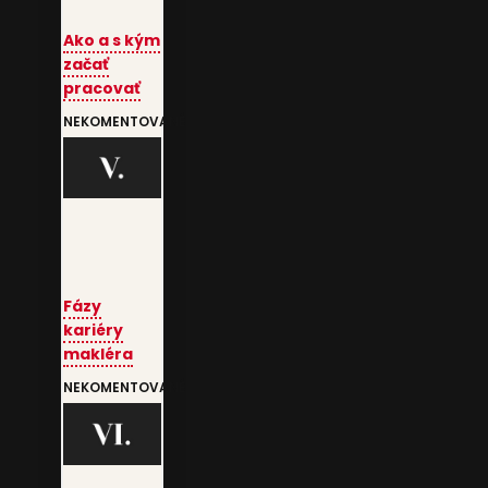
Ako a s kým
začať
pracovať
NEKOMENTOVANÉ
Fázy
kariéry
makléra
NEKOMENTOVANÉ