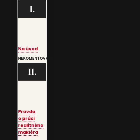
Na úvod
NEKOMENTOVANÉ
Pravda
o práci
realitného
makléra