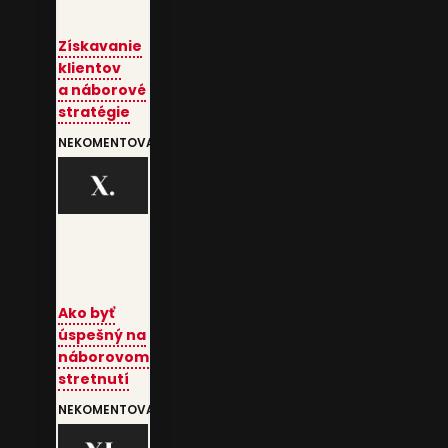
Získavanie
klientov
a náborové
stratégie
NEKOMENTOVANÉ
Ako byť
úspešný na
náborovom
stretnutí
NEKOMENTOVANÉ