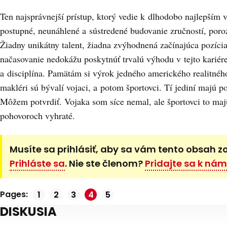
Ten najsprávnejší prístup, ktorý vedie k dlhodobo najlepším 
postupné, neunáhlené a sústredené budovanie zručností, por
Žiadny unikátny talent, žiadna zvýhodnená začínajúca pozíci
načasovanie nedokážu poskytnúť trvalú výhodu v tejto kariére.
a disciplína. Pamätám si výrok jedného amerického realitnéh
makléri sú bývalí vojaci, a potom športovci. Tí jediní majú po
Môžem potvrdiť. Vojaka som síce nemal, ale športovci to ma
pohovoroch vyhraté.
Musíte sa prihlásiť, aby sa vám tento obsah z
Prihláste sa
. Nie ste členom?
Pridajte sa k nám
Pages:
Stránka
1
Stránka
2
Stránka
3
Stránka
4
Stránka
5
,
,
,
,
DISKUSIA