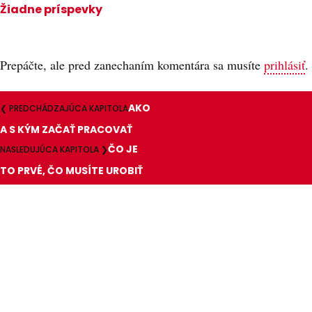
Žiadne príspevky
Prepáčte, ale pred zanechaním komentára sa musíte
prihlásiť
.
AKO
❮ PREDCHÁDZAJÚCA KAPITOLA
A S KÝM ZAČAŤ PRACOVAŤ
ČO JE
NASLEDUJÚCA KAPITOLA ❯
TO PRVÉ, ČO MUSÍTE UROBIŤ