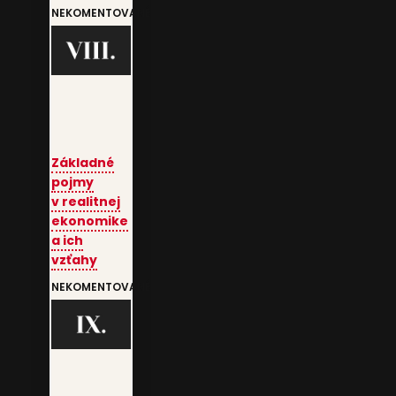
NEKOMENTOVANÉ
Základné
pojmy
v realitnej
ekonomike
a ich
vzťahy
NEKOMENTOVANÉ