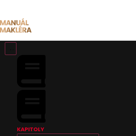
Preskočiť
na
obsah
KAPITOLY