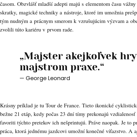
časom. Obzvlášť mladší adepti majú s elementom času vážny
skratky, magické techniky a nástroje, ktoré im umožnia preš
tým nudným a prácnym smerom k vzrušujúcim výzvam a obch
zvolili túto kariéru v prvom rade.
„Majster akejkoľvek hry
majstrom praxe.“
— George Leonard
Krásny príklad je tu Tour de France. Tieto ikonické cyklistic
bežne 21 etáp, kedy počas 23 dní tímy prekonajú vzdialenosť
favoriti týchto pretekov ich nešprintujú. Práve naopak. Je to 
práca, ktorá jednému jazdcovi umožní konečné víťazstvo. A aj