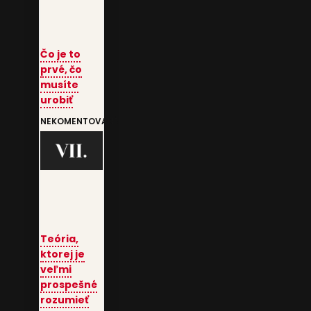
Čo je to
prvé, čo
musíte
urobiť
NEKOMENTOVANÉ
Teória,
ktorej je
veľmi
prospešné
rozumieť