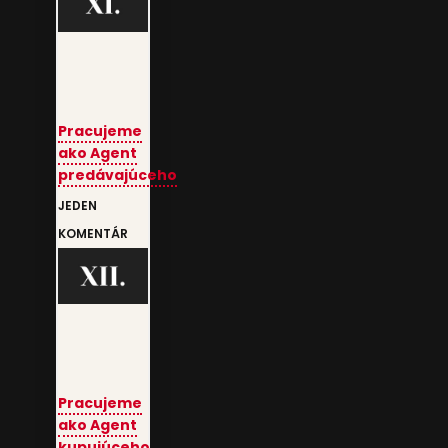
Pracujeme
ako Agent
predávajúceho
JEDEN
KOMENTÁR
Pracujeme
ako Agent
kupujúceho