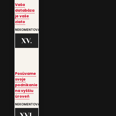
Vaša
databáza
je vaše
zlato
NEKOMENTOVANÉ
Posúvame
svoje
podnikanie
na vyššiu
úroveň
NEKOMENTOVANÉ