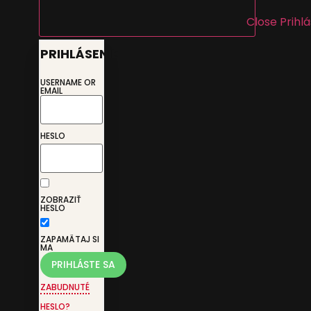
Close Prihl
PRIHLÁSENIE
USERNAME OR
EMAIL
HESLO
ZOBRAZIŤ
HESLO
ZAPAMÄTAJ SI
MA
ZABUDNUTÉ
HESLO?