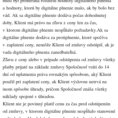
musí byť primeraná rozdielu hodnoty digitálneho plnenia
a hodnoty, ktorú by digitálne plnenie malo, ak by bolo bez
vád. Ak sa digitálne plnenie dodáva počas dohodnutej
doby, Klient má právo na zľavu z ceny len za čas,
v ktorom digitálne plnenie nespĺňalo požiadavky.Ak sa
digitálne plnenie dodáva za protiplnenie, ktoré spočíva
v zaplatení ceny, nemôže Klient od zmluvy odstúpiť, ak je
vada digitálneho plnenia zanedbateľná.
Zľavu z ceny alebo v prípade odstúpenia od zmluvy všetky
platby prijaté na základe zmluvy Spoločnosť vráti do 14
dní od uplatnenia práva rovnakým spôsobom, aký Klient
použil pri zaplatení ceny, ak Klient výslovne netrvá na
inom spôsobe úhrady, pričom Spoločnosť znáša všetky
náklady spojené s úhradou.
Klient nie je povinný platiť cenu za čas pred odstúpením
od zmluvy, v ktorom digitálne plnenie nespĺňalo stanovené