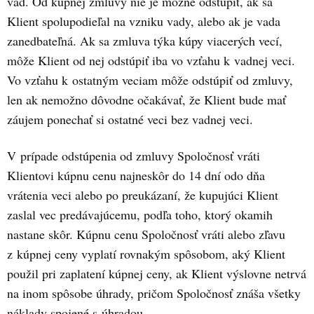
vád. Od kúpnej zmluvy nie je možné odstúpiť, ak sa
Klient spolupodieľal na vzniku vady, alebo ak je vada
zanedbateľná. Ak sa zmluva týka kúpy viacerých vecí,
môže Klient od nej odstúpiť iba vo vzťahu k vadnej veci.
Vo vzťahu k ostatným veciam môže odstúpiť od zmluvy,
len ak nemožno dôvodne očakávať, že Klient bude mať
záujem ponechať si ostatné veci bez vadnej veci.
V prípade odstúpenia od zmluvy Spoločnosť vráti
Klientovi kúpnu cenu najneskôr do 14 dní odo dňa
vrátenia veci alebo po preukázaní, že kupujúci Klient
zaslal vec predávajúcemu, podľa toho, ktorý okamih
nastane skôr. Kúpnu cenu Spoločnosť vráti alebo zľavu
z kúpnej ceny vyplatí rovnakým spôsobom, aký Klient
použil pri zaplatení kúpnej ceny, ak Klient výslovne netrvá
na inom spôsobe úhrady, pričom Spoločnosť znáša všetky
náklady spojené s úhradou.