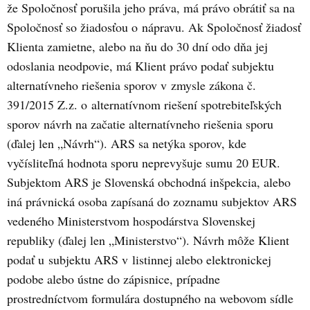
že Spoločnosť porušila jeho práva, má právo obrátiť sa na
Spoločnosť so žiadosťou o nápravu. Ak Spoločnosť žiadosť
Klienta zamietne, alebo na ňu do 30 dní odo dňa jej
odoslania neodpovie, má Klient právo podať subjektu
alternatívneho riešenia sporov v zmysle zákona č.
391/2015 Z.z. o alternatívnom riešení spotrebiteľských
sporov návrh na začatie alternatívneho riešenia sporu
(ďalej len „Návrh“). ARS sa netýka sporov, kde
vyčísliteľná hodnota sporu neprevyšuje sumu 20 EUR.
Subjektom ARS je Slovenská obchodná inšpekcia, alebo
iná právnická osoba zapísaná do zoznamu subjektov ARS
vedeného Ministerstvom hospodárstva Slovenskej
republiky (ďalej len „Ministerstvo“). Návrh môže Klient
podať u subjektu ARS v listinnej alebo elektronickej
podobe alebo ústne do zápisnice, prípadne
prostredníctvom formulára dostupného na webovom sídle