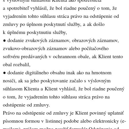
a spotrebiteľ vyhlásil, že bol riadne poučený o tom, že
vyjadrením tohto súhlasu stráca právo na odstúpenie od
zmluvy po úplnom poskytnutí služby, a ak došlo
k úplnému poskytnutiu služby,
● dodanie zvukových záznamov, obrazových záznamov,
zvukovo-obrazových záznamov alebo počítačového
softvéru predávaných v ochrannom obale, ak Klient tento
obal rozbalil,
● dodanie digitálneho obsahu inak ako na hmotnom
nosiči, ak sa jeho poskytovanie začalo s výslovným
súhlasom Klienta a Klient vyhlásil, že bol riadne poučený
o tom, že vyjadrením tohto súhlasu stráca právo na
odstúpenie od zmluvy.
Právo na odstúpenie od zmluvy je Klient povinný uplatniť
písomnou formou v listinnej podobe alebo elektronicky (e-
mailom), pričom možno použiť formulár Odstúpenie od