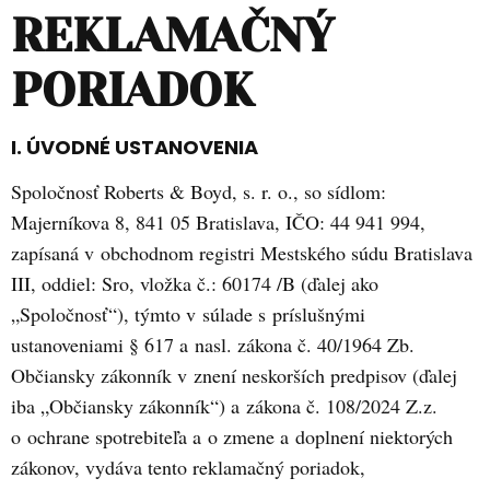
REKLAMAČNÝ
Preskočiť
na
PORIADOK
obsah
I. ÚVODNÉ USTANOVENIA
Spoločnosť Roberts & Boyd, s. r. o., so sídlom:
Majerníkova 8, 841 05 Bratislava, IČO: 44 941 994,
zapísaná v obchodnom registri Mestského súdu Bratislava
III, oddiel: Sro, vložka č.: 60174 /B (ďalej ako
„Spoločnosť“), týmto v súlade s príslušnými
ustanoveniami § 617 a nasl. zákona č. 40/1964 Zb.
Občiansky zákonník v znení neskorších predpisov (ďalej
iba „Občiansky zákonník“) a zákona č. 108/2024 Z.z.
o ochrane spotrebiteľa a o zmene a doplnení niektorých
zákonov, vydáva tento reklamačný poriadok,