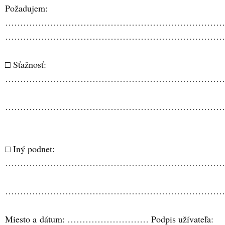
Požadujem:
…………………………………………………………………
………………………………………………………………
□ Sťažnosť:
…………………………………………………………………
…………………………………………………………………
□ Iný podnet:
…………………………………………………………………
…………………………………………………………………
Miesto a dátum: ……………………… Podpis užívateľa: