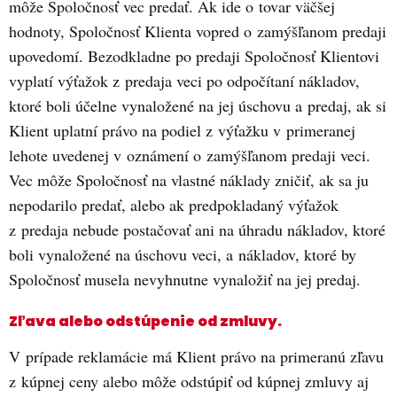
môže Spoločnosť vec predať. Ak ide o tovar väčšej
hodnoty, Spoločnosť Klienta vopred o zamýšľanom predaji
upovedomí. Bezodkladne po predaji Spoločnosť Klientovi
vyplatí výťažok z predaja veci po odpočítaní nákladov,
ktoré boli účelne vynaložené na jej úschovu a predaj, ak si
Klient uplatní právo na podiel z výťažku v primeranej
lehote uvedenej v oznámení o zamýšľanom predaji veci.
Vec môže Spoločnosť na vlastné náklady zničiť, ak sa ju
nepodarilo predať, alebo ak predpokladaný výťažok
z predaja nebude postačovať ani na úhradu nákladov, ktoré
boli vynaložené na úschovu veci, a nákladov, ktoré by
Spoločnosť musela nevyhnutne vynaložiť na jej predaj.
Zľava alebo odstúpenie od zmluvy.
V prípade reklamácie má Klient právo na primeranú zľavu
z kúpnej ceny alebo môže odstúpiť od kúpnej zmluvy aj