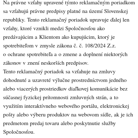
Na právne vzťahy upravené týmto reklamačným poriadkom
sa vzťahujú právne predpisy platné na území Slovenskej
republiky. Tento reklamačný poriadok upravuje ďalej len
vzťahy, ktoré vznikli medzi Spoločnosťou ako
predávajúcim a Klientom ako kupujúcim, ktorý je
spotrebiteľom v zmysle zákona č. č. 108/2024 Z.z.
o ochrane spotrebiteľa a o zmene a doplnení niektorých
zákonov v znení neskorších predpisov.
Tento reklamačný poriadok sa vzťahuje na zmluvy
dohodnuté a uzavreté výlučne prostredníctvom jedného
alebo viacerých prostriedkov diaľkovej komunikácie bez
súčasnej fyzickej prítomnosti zmluvných strán, a to
využitím interaktívneho webového portálu, elektronickej
pošty alebo výberu produktov na webovom sídle, ak je ich
predmetom predaj tovaru alebo poskytnutie služby
Spoločnosťou.