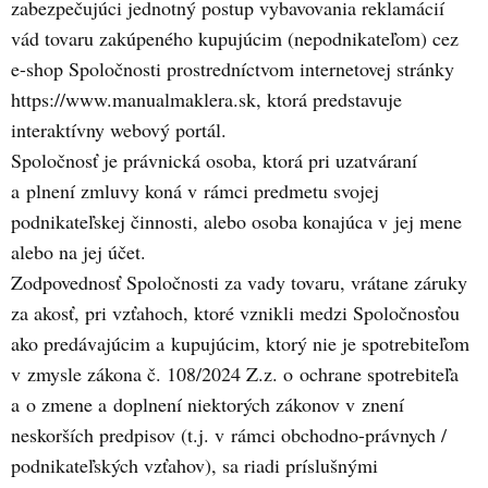
zabezpečujúci jednotný postup vybavovania reklamácií
vád tovaru zakúpeného kupujúcim (nepodnikateľom) cez
e-shop Spoločnosti prostredníctvom internetovej stránky
https://www.manualmaklera.sk, ktorá predstavuje
interaktívny webový portál.
Spoločnosť je právnická osoba, ktorá pri uzatváraní
a plnení zmluvy koná v rámci predmetu svojej
podnikateľskej činnosti, alebo osoba konajúca v jej mene
alebo na jej účet.
Zodpovednosť Spoločnosti za vady tovaru, vrátane záruky
za akosť, pri vzťahoch, ktoré vznikli medzi Spoločnosťou
ako predávajúcim a kupujúcim, ktorý nie je spotrebiteľom
v zmysle zákona č. 108/2024 Z.z. o ochrane spotrebiteľa
a o zmene a doplnení niektorých zákonov v znení
neskorších predpisov (t.j. v rámci obchodno-právnych /
podnikateľských vzťahov), sa riadi príslušnými