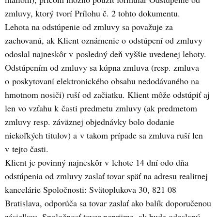
zmluvy, ktorý tvorí Prílohu č. 2 tohto dokumentu.
Lehota na odstúpenie od zmluvy sa považuje za
zachovanú, ak Klient oznámenie o odstúpení od zmluvy
odoslal najneskôr v posledný deň vyššie uvedenej lehoty.
Odstúpením od zmluvy sa kúpna zmluva (resp. zmluva
o poskytovaní elektronického obsahu nedodávaného na
hmotnom nosiči) ruší od začiatku. Klient môže odstúpiť aj
len vo vzťahu k časti predmetu zmluvy (ak predmetom
zmluvy resp. záväznej objednávky bolo dodanie
niekoľkých titulov) a v takom prípade sa zmluva ruší len
v tejto časti.
Klient je povinný najneskôr v lehote 14 dní odo dňa
odstúpenia od zmluvy zaslať tovar späť na adresu realitnej
kancelárie Spoločnosti: Svätoplukova 30, 821 08
Bratislava, odporúča sa tovar zaslať ako balík doporučenou
zásielkou. Spoločnosť tovar neprijme, ak bude odoslaný