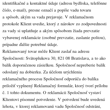
identifikačné a kontaktné údaje (adresu bydliska, telefónne
číslo, e-mail), presne označí a popíše vadu tovaru
a spôsob, akým sa vada prejavuje. V reklamačnom
protokole Klient uvedie, ktorý z nárokov zo zodpovednosti
za vady si uplatňuje a akým spôsobom žiada prevzatie
vybavenej reklamácie (osobné prevzatie, zaslanie poštou),
prípadne ďalšie potrebné údaje.
Reklamovaný tovar môže Klient zaslať na adresu
Spoločnosti: Svätoplukova 30, 821 08 Bratislava, a to ako
balík doporučenou zásielkou. Spoločnosť nepreberie balík
odoslaný na dobierku. Za účelom urýchlenia
reklamačného procesu Spoločnosť odporúča do balíka
priložiť vyplnený Reklamačný formulár, ktorý tvorí prílohu
č. 1 tohto dokumentu. O reklamácii Spoločnosť vystaví
Klientovi písomné potvrdenie. V potvrdení bude uvedená
lehota, v ktorej reklamovanú vadu Spoločnosť odstráni,