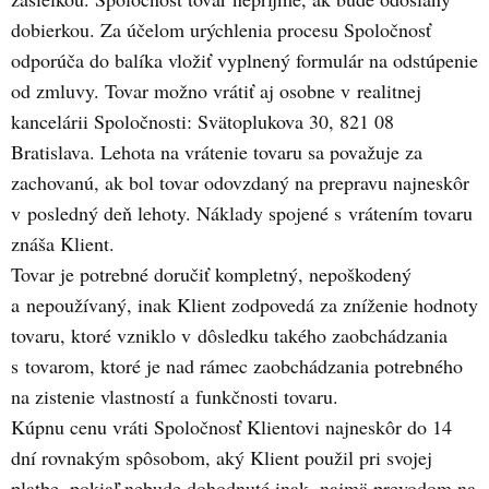
dobierkou. Za účelom urýchlenia procesu Spoločnosť
odporúča do balíka vložiť vyplnený formulár na odstúpenie
od zmluvy. Tovar možno vrátiť aj osobne v realitnej
kancelárii Spoločnosti: Svätoplukova 30, 821 08
Bratislava. Lehota na vrátenie tovaru sa považuje za
zachovanú, ak bol tovar odovzdaný na prepravu najneskôr
v posledný deň lehoty. Náklady spojené s vrátením tovaru
znáša Klient.
Tovar je potrebné doručiť kompletný, nepoškodený
a nepoužívaný, inak Klient zodpovedá za zníženie hodnoty
tovaru, ktoré vzniklo v dôsledku takého zaobchádzania
s tovarom, ktoré je nad rámec zaobchádzania potrebného
na zistenie vlastností a funkčnosti tovaru.
Kúpnu cenu vráti Spoločnosť Klientovi najneskôr do 14
dní rovnakým spôsobom, aký Klient použil pri svojej
platbe, pokiaľ nebude dohodnuté inak, najmä prevodom na