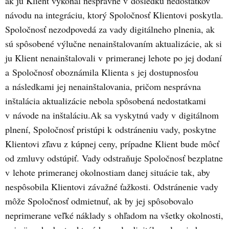
ak ju Klient vykonal nesprávne v dôsledku nedostatkov
návodu na integráciu, ktorý Spoločnosť Klientovi poskytla.
Spoločnosť nezodpovedá za vady digitálneho plnenia, ak
sú spôsobené výlučne nenainštalovaním aktualizácie, ak si
ju Klient nenainštalovali v primeranej lehote po jej dodaní
a Spoločnosť oboznámila Klienta s jej dostupnosťou
a následkami jej nenainštalovania, pričom nesprávna
inštalácia aktualizácie nebola spôsobená nedostatkami
v návode na inštaláciu.Ak sa vyskytnú vady v digitálnom
plnení, Spoločnosť pristúpi k odstráneniu vady, poskytne
Klientovi zľavu z kúpnej ceny, prípadne Klient bude môcť
od zmluvy odstúpiť. Vady odstraňuje Spoločnosť bezplatne
v lehote primeranej okolnostiam danej situácie tak, aby
nespôsobila Klientovi závažné ťažkosti. Odstránenie vady
môže Spoločnosť odmietnuť, ak by jej spôsobovalo
neprimerane veľké náklady s ohľadom na všetky okolnosti,