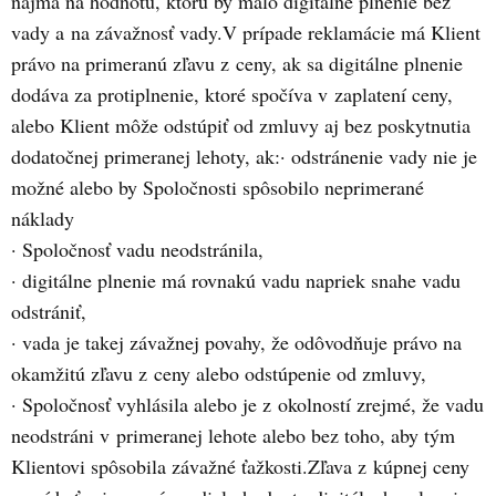
najmä na hodnotu, ktorú by malo digitálne plnenie bez
vady a na závažnosť vady.V prípade reklamácie má Klient
právo na primeranú zľavu z ceny, ak sa digitálne plnenie
dodáva za protiplnenie, ktoré spočíva v zaplatení ceny,
alebo Klient môže odstúpiť od zmluvy aj bez poskytnutia
dodatočnej primeranej lehoty, ak:· odstránenie vady nie je
možné alebo by Spoločnosti spôsobilo neprimerané
náklady
· Spoločnosť vadu neodstránila,
· digitálne plnenie má rovnakú vadu napriek snahe vadu
odstrániť,
· vada je takej závažnej povahy, že odôvodňuje právo na
okamžitú zľavu z ceny alebo odstúpenie od zmluvy,
· Spoločnosť vyhlásila alebo je z okolností zrejmé, že vadu
neodstráni v primeranej lehote alebo bez toho, aby tým
Klientovi spôsobila závažné ťažkosti.Zľava z kúpnej ceny