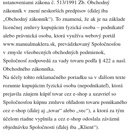
ustanoveniami zákona č. 513/1991 Zb. Obchodný
zákonník v znení neskorších predpisov (ďalej iba
„Obchodný zákonník“). To znamená, že ak je na základe
licenčnej zmluvy kupujúcim fyzická osoba – podnikateľ
alebo právnická osoba, ktorá využíva webový portál
www.manualmaklera.sk, prevádzkovaný Spoločnosťou
v zmysle všeobecných obchodných podmienok,
Spoločnosť zodpovedá za vady tovaru podľa § 422 a nasl.
Obchodného zákonníka.
Na účely tohto reklamačného poriadku sa v ďalšom texte
rozumie kupujúcim fyzická osoba (nepodnikateľ), ktorá
prejavila záujem kúpiť tovar cez e-shop a uzavrieť so
Spoločnosťou kúpnu zmluvu ohľadom tovaru ponúkaného
cez e-shop (ďalej aj „tovar“ alebo „vec“), a ktorá za tým
účelom riadne vyplnila a cez e-shop odoslala záväznú
objednávku Spoločnosti (ďalej iba „Klient“).