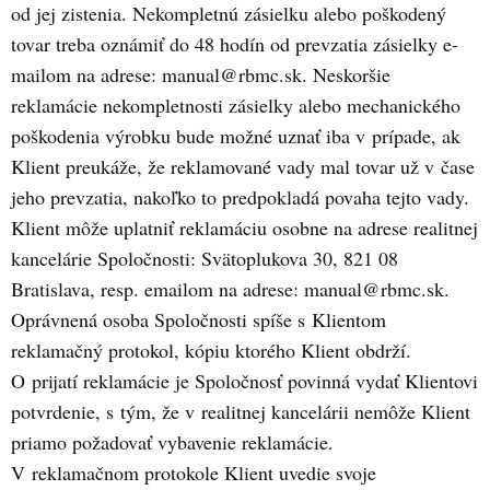
od jej zistenia. Nekompletnú zásielku alebo poškodený
tovar treba oznámiť do 48 hodín od prevzatia zásielky e-
mailom na adrese: manual@rbmc.sk. Neskoršie
reklamácie nekompletnosti zásielky alebo mechanického
poškodenia výrobku bude možné uznať iba v prípade, ak
Klient preukáže, že reklamované vady mal tovar už v čase
jeho prevzatia, nakoľko to predpokladá povaha tejto vady.
Klient môže uplatniť reklamáciu osobne na adrese realitnej
kancelárie Spoločnosti: Svätoplukova 30, 821 08
Bratislava, resp. emailom na adrese: manual@rbmc.sk.
Oprávnená osoba Spoločnosti spíše s Klientom
reklamačný protokol, kópiu ktorého Klient obdrží.
O prijatí reklamácie je Spoločnosť povinná vydať Klientovi
potvrdenie, s tým, že v realitnej kancelárii nemôže Klient
priamo požadovať vybavenie reklamácie.
V reklamačnom protokole Klient uvedie svoje