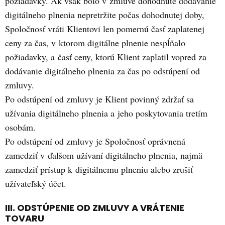
požiadavky. Ak však bolo v zmluve dohodnuté dodávanie
digitálneho plnenia nepretržite počas dohodnutej doby,
Spoločnosť vráti Klientovi len pomernú časť zaplatenej
ceny za čas, v ktorom digitálne plnenie nespĺňalo
požiadavky, a časť ceny, ktorú Klient zaplatil vopred za
dodávanie digitálneho plnenia za čas po odstúpení od
zmluvy.
Po odstúpení od zmluvy je Klient povinný zdržať sa
užívania digitálneho plnenia a jeho poskytovania tretím
osobám.
Po odstúpení od zmluvy je Spoločnosť oprávnená
zamedziť v ďalšom užívaní digitálneho plnenia, najmä
zamedziť prístup k digitálnemu plneniu alebo zrušiť
užívateľský účet.
III. ODSTÚPENIE OD ZMLUVY A VRÁTENIE
TOVARU