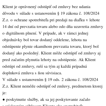
Klient je oprávnený odstúpiť od zmluvy bez udania
dôvodu v súlade s ustanovením § 19 zákona č. 108/2024
Z.z. o ochrane spotrebiteľa pri predaji na diaľku v lehote
14 dní od prevzatia tovaru alebo odo dňa uzavretia zmluvy
o digitálnom plnení. V prípade, ak v rámci jednej
objednávky bol tovar dodaný oddelene, lehota na
odstúpenie plynie okamihom prevzatia tovaru, ktorý bol
dodaný ako posledný. Klient môže odstúpiť od zmluvy aj
pred začatím plynutia lehoty na odstúpenie. Ak Klient
odstúpi od zmluvy, ruší sa tým aj každá prípadná
doplnková zmluva s ňou súvisiaca.
V súlade s ustanovením § 19 ods. 2 zákona č. 108/2024
Z.z. Klient nemôže odstúpiť od zmluvy, predmetom ktorej
je:
● poskytnutie služby, ak sa jej poskytovanie začalo
s výslovným súhlasom Klienta ako spotrebiteľa