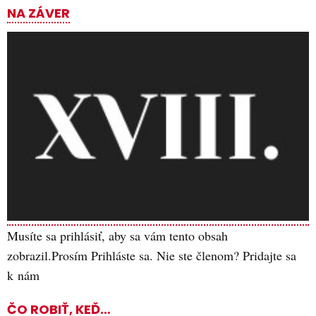
NA ZÁVER
Preskočiť
na
obsah
Musíte sa prihlásiť, aby sa vám tento obsah
zobrazil.Prosím Prihláste sa. Nie ste členom? Pridajte sa
k nám
ČO ROBIŤ, KEĎ…