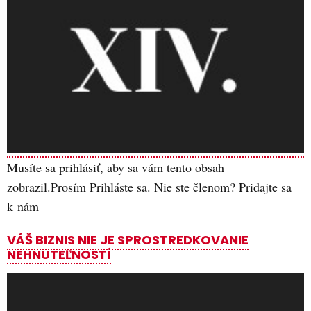
Musíte sa prihlásiť, aby sa vám tento obsah
zobrazil.Prosím Prihláste sa. Nie ste členom? Pridajte sa
k nám
VÁŠ BIZNIS NIE JE SPROSTREDKOVANIE
NEHNUTEĽNOSTÍ