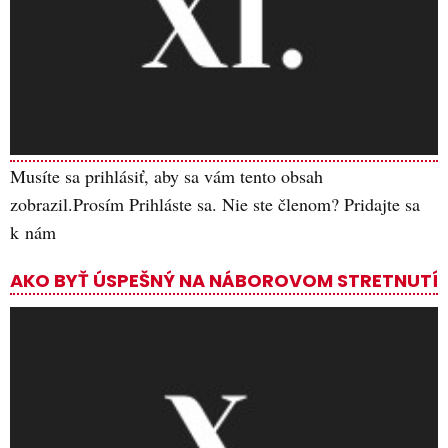
Musíte sa prihlásiť, aby sa vám tento obsah
zobrazil.Prosím Prihláste sa. Nie ste členom? Pridajte sa
k nám
AKO BYŤ ÚSPEŠNÝ NA NÁBOROVOM STRETNUTÍ